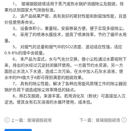
1， 玻璃钢脱硫塔适用于蒸汽或热水锅炉消烟除尘及脱硫，效
果均达到国家大气排放标准。
2， 该产品结果严密，具有良好的密封性能和耐腐蚀性能，且造
价低使用寿命长。
3， 设备体积小，重量轻。安装移装方便，便于实现多级除尘。
4， 采用了的喷淋水膜技术，提高了喷淋效率，节约了循环水用
量。
5， 对烟气的总量和烟气中的SO2浓度、波动适应性强，适应
0.9-8％的煤中含硫量。
6， 本产品为湿式，水与气充分交换，微小尘粒通过水雾吸附下
来，排出的水经过沉淀封闭循环使用。一方面节约水资源，另一方
面防止水流入下水道，造成二次污染。在水中加入石灰水溶液，使
水中的PH值大于6即可得到满意的脱硫效果。
7， 具有的除尘性能，解决了各种应用旋风原理工作的除尘器因
锅炉负荷下调造成除尘效率降低的缺点。
8，用石灰脱硫，来源丰富。若用消化灰（粉状）可直接加入沉
淀池。使其含有石灰溶液的水循环使用，成本低。
上一篇：
玻璃钢脱硫塔
下一篇：
玻璃钢脱硫塔