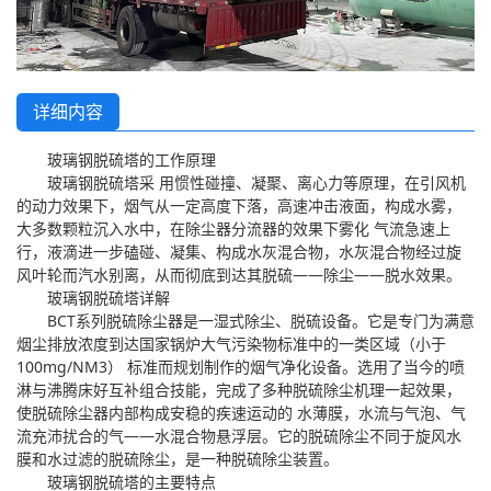
详细内容
玻璃钢脱硫塔的工作原理
玻璃钢脱硫塔采 用惯性碰撞、凝聚、离心力等原理，在引风机
的动力效果下，烟气从一定高度下落，高速冲击液面，构成水雾，
大多数颗粒沉入水中，在除尘器分流器的效果下雾化 气流急速上
行，液滴进一步磕碰、凝集、构成水灰混合物，水灰混合物经过旋
风叶轮而汽水别离，从而彻底到达其脱硫——除尘——脱水效果。
玻璃钢脱硫塔详解
BCT系列脱硫除尘器是一湿式除尘、脱硫设备。它是专门为满意
烟尘排放浓度到达国家锅炉大气污染物标准中的一类区域（小于
100mg/NM3） 标准而规划制作的烟气净化设备。选用了当今的喷
淋与沸腾床好互补组合技能，完成了多种脱硫除尘机理一起效果，
使脱硫除尘器内部构成安稳的疾速运动的 水薄膜，水流与气泡、气
流充沛扰合的气——水混合物悬浮层。它的脱硫除尘不同于旋风水
膜和水过滤的脱硫除尘，是一种脱硫除尘装置。
玻璃钢脱硫塔的主要特点